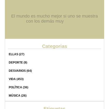
El mundo es mucho mejor si uno se muestra
con los demás muy
Categorias
ELLAS
(27)
DEPORTE
(9)
DESVARIOS
(64)
VIDA
(453)
POLÍTICA
(36)
MÚSICA
(26)
Etiquetas