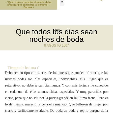
- "Quién quiera cambiar el mundo debe
empezar por cambiarse a si mismo" -
Sócrates
Que todos los dias sean
VIDA
noches de boda
8 AGOSTO 2007
Tiempo de lectura
1
'
Debo ser un tipo con suerte, de los pocos que pueden afirmar que las
últimas bodas son días especiales, inolvidables. Y el lugar que es
reiterativo, no debería cambiar nunca. Y con más fortuna he conocido
en cada una de ellas a unas chicas especiales. Y muy parecidas por
cierto, pena que no salí por la puerta grande en la última faena. Pero es
lo de menos, mereció la pena el cansancio. Que bellezón de mujer por
cierto y cariñosamente afable. De boda en boda y repito porque de la