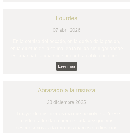
Lourdes
07 abril 2026
En la cornisa del pecado, en la deriva de la pasión,
en la quietud de la calma, en la huida sin lugar donde
escapar habita una mujer inquebrantable con unos...
Leer mas
Abrazado a la tristeza
28 diciembre 2025
El mayor de mis miedos era que no volviera. Y ese
miedo era fundado porque cada vez que nos
despedíamos cada uno nos íbamos en dirección