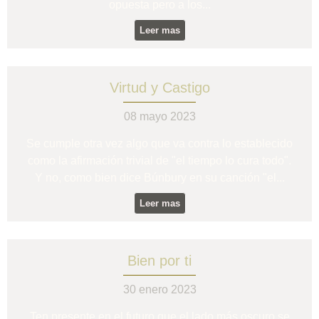
opuesta pero a los...
Leer mas
Virtud y Castigo
08 mayo 2023
Se cumple otra vez algo que va contra lo establecido
como la afirmación trivial de "el tiempo lo cura todo".
Y no, como bien dice Búnbury en su canción "el...
Leer mas
Bien por ti
30 enero 2023
Ten presente en el futuro que el lado más oscuro se