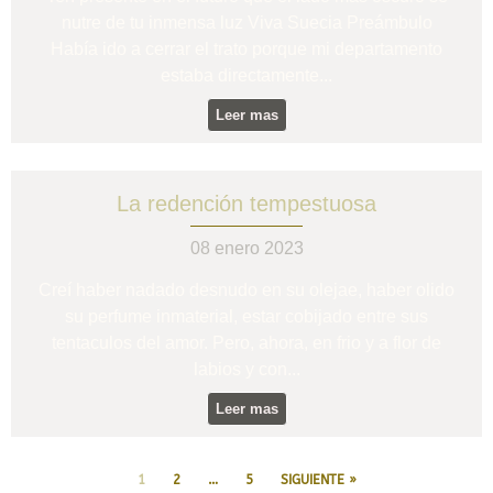
nutre de tu inmensa luz Viva Suecia Preámbulo
Había ido a cerrar el trato porque mi departamento
estaba directamente...
Leer mas
La redención tempestuosa
08 enero 2023
Creí haber nadado desnudo en su olejae, haber olido
su perfume inmaterial, estar cobijado entre sus
tentaculos del amor. Pero, ahora, en frio y a flor de
labios y con...
Leer mas
1
2
…
5
SIGUIENTE »