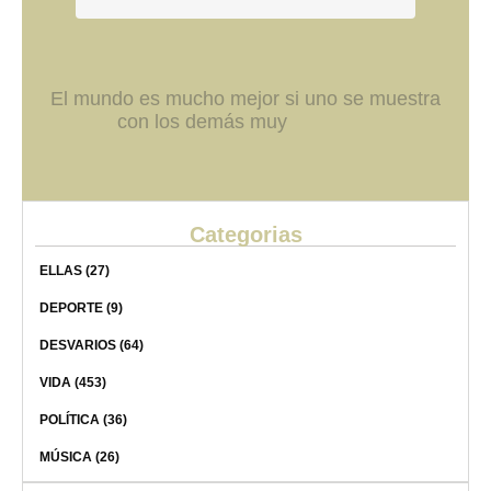
El mundo es mucho mejor si uno se muestra
con los demás muy
Categorias
ELLAS
(27)
DEPORTE
(9)
DESVARIOS
(64)
VIDA
(453)
POLÍTICA
(36)
MÚSICA
(26)