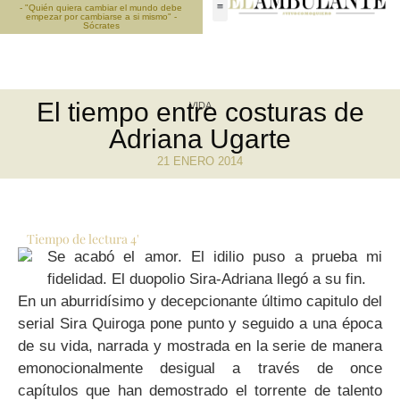
- "Quién quiera cambiar el mundo debe
empezar por cambiarse a si mismo" -
Sócrates
El tiempo entre costuras de
VIDA
Adriana Ugarte
21 ENERO 2014
Tiempo de lectura
4
'
Se acabó el amor. El idilio puso a prueba mi
fidelidad. El duopolio Sira-Adriana llegó a su fin.
En un aburridísimo y decepcionante último capitulo del
serial Sira Quiroga pone punto y seguido a una época
de su vida, narrada y mostrada en la serie de manera
emonocionalmente desigual a través de once
capítulos que han demostrado el torrente de talento