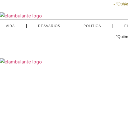
Ir
- "Quié
al
contenido
VIDA
DESVARIOS
POLÍTICA
E
- "Quié