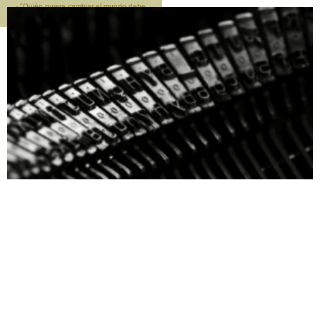
- "Quién quiera cambiar el mundo debe
empezar por cambiarse a si mismo" -
Sócrates