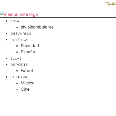
Ir
- "Quié
al
contenido
VIDA
elviajeambulante
DESVARIOS
POLÍTICA
Sociedad
España
ELLAS
DEPORTE
Fútbol
CULTURA
Música
Cine