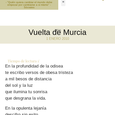
- "Quién quiera cambiar el mundo debe
empezar por cambiarse a si mismo" -
Sócrates
Vuelta de Murcia
VIDA
1 ENERO 2010
Tiempo de lectura
1
'
En la profundidad de la odisea
te escribo versos de obesa tristeza
a mil besos de distancia
del sol y la luz
que ilumina tu sonrisa
que desgrana la vida.
En la opulenta lejanía
descifro sin exito