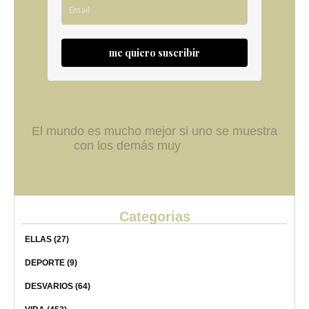
me quiero suscribir
El mundo es mucho mejor si uno se muestra
con los demás muy
Categorias
ELLAS
(27)
DEPORTE
(9)
DESVARIOS
(64)