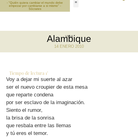
- "Quién quiera cambiar el mundo debe
empezar por cambiarse a si mismo" -
Sócrates
Alambique
VIDA
14 ENERO 2010
Tiempo de lectura
1
'
Voy a dejar mi suerte al azar
ser el nuevo croupier de esta mesa
que reparte condena
por ser esclavo de la imaginación.
Siento el rumor,
la brisa de la sonrisa
que resbala entre las llemas
y tú eres el temor.