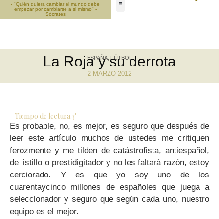
- "Quién quiera cambiar el mundo debe
empezar por cambiarse a si mismo" -
Sócrates
La Roja y su derrota
ESPAÑA
,
FÚTBOL
2 MARZO 2012
Tiempo de lectura
3
'
Es probable, no, es mejor, es seguro que después de
leer este artículo muchos de ustedes me critiquen
ferozmente y me tilden de catástrofista, antiespañol,
de listillo o prestidigitador y no les faltará razón, estoy
cerciorado. Y es que yo soy uno de los
cuarentaycinco millones de españoles que juega a
seleccionador y seguro que según cada uno, nuestro
equipo es el mejor.