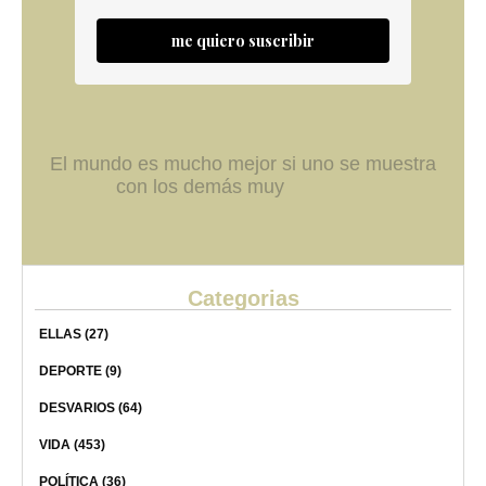
me quiero suscribir
El mundo es mucho mejor si uno se muestra
con los demás muy
Categorias
ELLAS
(27)
DEPORTE
(9)
DESVARIOS
(64)
VIDA
(453)
POLÍTICA
(36)