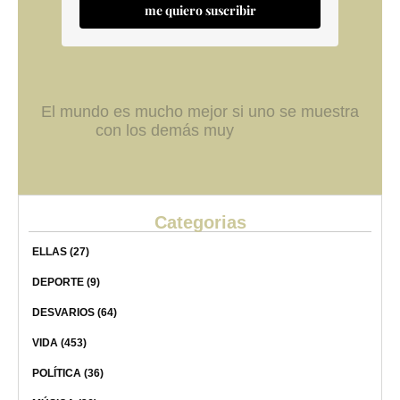
me quiero suscribir
El mundo es mucho mejor si uno se muestra
con los demás muy
Categorias
ELLAS
(27)
DEPORTE
(9)
DESVARIOS
(64)
VIDA
(453)
POLÍTICA
(36)