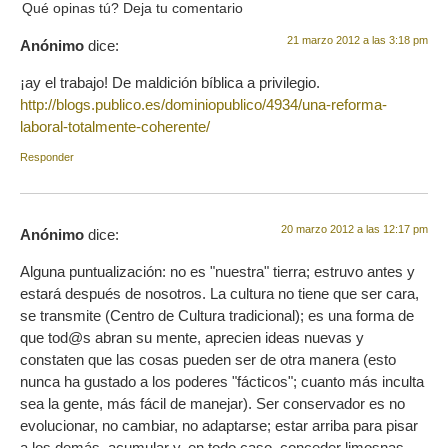
Qué opinas tú? Deja tu comentario
21 marzo 2012 a las 3:18 pm
Anónimo
dice:
¡ay el trabajo! De maldición bíblica a privilegio.
http://blogs.publico.es/dominiopublico/4934/una-reforma-
laboral-totalmente-coherente/
Responder
20 marzo 2012 a las 12:17 pm
Anónimo
dice:
Alguna puntualización: no es "nuestra" tierra; estruvo antes y
estará después de nosotros. La cultura no tiene que ser cara,
se transmite (Centro de Cultura tradicional); es una forma de
que tod@s abran su mente, aprecien ideas nuevas y
constaten que las cosas pueden ser de otra manera (esto
nunca ha gustado a los poderes "fácticos"; cuanto más inculta
sea la gente, más fácil de manejar). Ser conservador es no
evolucionar, no cambiar, no adaptarse; estar arriba para pisar
a los demás, acumular y, en todo caso, conceder limosnas.