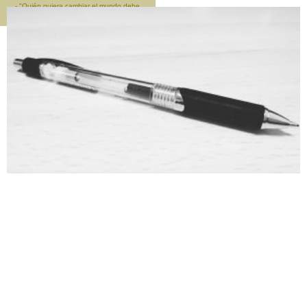
- "Quién quiera cambiar el mundo debe
empezar por cambiarse a si mismo" -
Sócrates