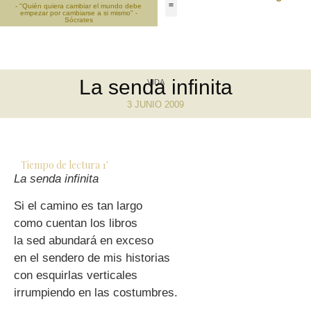
- "Quién quiera cambiar el mundo debe
empezar por cambiarse a si mismo" -
Sócrates
La senda infinita
VIDA
3 JUNIO 2009
Tiempo de lectura
1
'
La senda infinita
Si el camino es tan largo
como cuentan los libros
la sed abundará en exceso
en el sendero de mis historias
con esquirlas verticales
irrumpiendo en las costumbres.