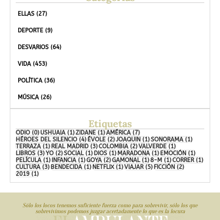
ELLAS
(27)
DEPORTE
(9)
DESVARIOS
(64)
VIDA
(453)
POLÍTICA
(36)
MÚSICA
(26)
Etiquetas
ODIO
(0)
USHUAIA
(1)
ZIDANE
(1)
AMÉRICA
(7)
HÉROES DEL SILENCIO
(4)
ÉVOLE
(2)
JOAQUIN
(1)
SONORAMA
(1)
TERRAZA
(1)
REAL MADRID
(3)
COLOMBIA
(2)
VALVERDE
(1)
LIBROS
(3)
YO
(2)
SOCIAL
(1)
DIOS
(1)
MARADONA
(1)
EMOCIÓN
(1)
PELÍCULA
(1)
INFANCIA
(1)
GOYA
(2)
GAMONAL
(1)
8-M
(1)
CORRER
(1)
CULTURA
(3)
BENDECIDA
(1)
NETFLIX
(1)
VIAJAR
(5)
FICCIÓN
(2)
2019
(1)
Sólo los locos tenemos suficiente fuerza como para sobrevivir, sólo los que
sobrevivimos podemos juzgar acertadamente lo que es la locura