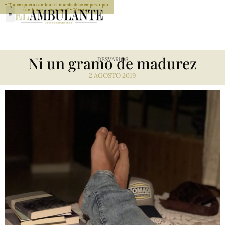
- "Quién quiera cambiar el mundo debe empezar por
cambiarse a si mismo" - Sócrates
Ni un gramo de madurez
DESVARIOS
2 AGOSTO 2019