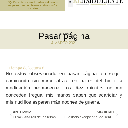
- "Quién quiera cambiar el mundo debe
empezar por cambiarse a si mismo" -
Sócrates
Pasar página
ELLAS
4 MARZO 2021
Tiempo de lectura
1
'
No estoy obsesionado en pasar página, en seguir
caminando sin mirar atrás, en hacer del hielo la
medicación permanente. Los diez minutos no me
conceden tregua, mis manos saben que acariciar y
mis nudillos esperan más noches de guerra.
ANTERIOR
SIGUIENTE
El rock and roll de las letras
El estado excepcional de sentimientos