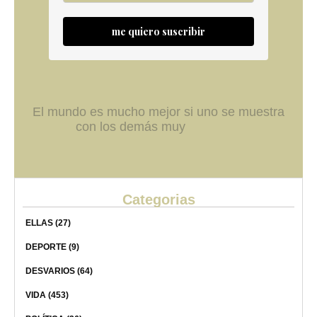
me quiero suscribir
El mundo es mucho mejor si uno se muestra
con los demás muy
Categorias
ELLAS
(27)
DEPORTE
(9)
DESVARIOS
(64)
VIDA
(453)