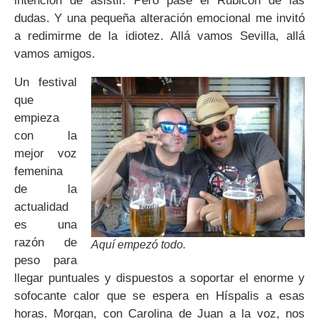
intención de asistir. Pero pasé el Rubicón de las
dudas. Y una pequeña alteración emocional me invitó
a redimirme de la idiotez. Allá vamos Sevilla, allá
vamos amigos.
Un festival
que
empieza
con la
mejor voz
femenina
de la
actualidad
es una
razón de
Aquí empezó todo.
peso para
llegar puntuales y dispuestos a soportar el enorme y
sofocante calor que se espera en Híspalis a esas
horas. Morgan, con Carolina de Juan a la voz, nos