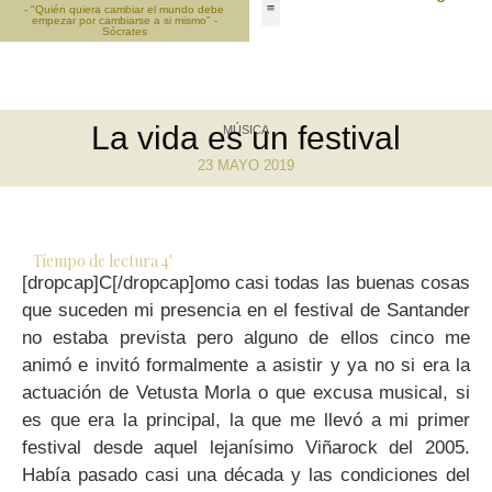
- "Quién quiera cambiar el mundo debe
empezar por cambiarse a si mismo" -
Sócrates
La vida es un festival
MÚSICA
23 MAYO 2019
Tiempo de lectura
4
'
[dropcap]C[/dropcap]omo casi todas las buenas cosas
que suceden mi presencia en el festival de Santander
no estaba prevista pero alguno de ellos cinco me
animó e invitó formalmente a asistir y ya no si era la
actuación de Vetusta Morla o que excusa musical, si
es que era la principal, la que me llevó a mi primer
festival desde aquel lejanísimo Viñarock del 2005.
Había pasado casi una década y las condiciones del