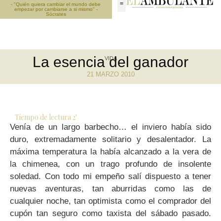
- "Quién quiera cambiar el mundo debe
empezar por cambiarse a si mismo" -
Sócrates
La esencia del ganador
VIDA
21 MARZO 2010
Tiempo de lectura
2
'
Venía de un largo barbecho… el inviero había sido
duro, extremadamente solitario y desalentador. La
máxima temperatura la había alcanzado a la vera de
la chimenea, con un trago profundo de insolente
soledad. Con todo mi empeño salí dispuesto a tener
nuevas aventuras, tan aburridas como las de
cualquier noche, tan optimista como el comprador del
cupón tan seguro como taxista del sábado pasado.