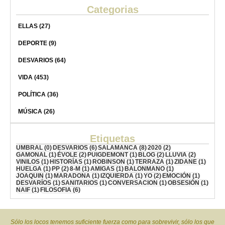
Categorias
ELLAS
(27)
DEPORTE
(9)
DESVARIOS
(64)
VIDA
(453)
POLÍTICA
(36)
MÚSICA
(26)
Etiquetas
UMBRAL
(0)
DESVARIOS
(6)
SALAMANCA
(8)
2020
(2)
GAMONAL
(1)
ÉVOLE
(2)
PUIGDEMONT
(1)
BLOG
(2)
LLUVIA
(2)
VINILOS
(1)
HISTORÍAS
(1)
ROBINSON
(1)
TERRAZA
(1)
ZIDANE
(1)
HUELGA
(1)
PP
(2)
8-M
(1)
AMIGAS
(1)
BALONMANO
(1)
JOAQUIN
(1)
MARADONA
(1)
IZQUIERDA
(1)
YO
(2)
EMOCIÓN
(1)
DESVARÍOS
(1)
SANITARIOS
(1)
CONVERSACION
(1)
OBSESIÓN
(1)
NAIF
(1)
FILOSOFIA
(6)
Sólo los locos tenemos suficiente fuerza como para sobrevivir, sólo los que