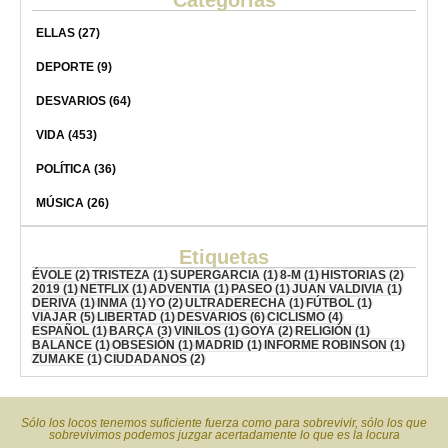
ELLAS
(27)
DEPORTE
(9)
DESVARIOS
(64)
VIDA
(453)
POLÍTICA
(36)
MÚSICA
(26)
Etiquetas
ÉVOLE
(2)
TRISTEZA
(1)
SUPERGARCIA
(1)
8-M
(1)
HISTORIAS
(2)
2019
(1)
NETFLIX
(1)
ADVENTIA
(1)
PASEO
(1)
JUAN VALDIVIA
(1)
DERIVA
(1)
INMA
(1)
YO
(2)
ULTRADERECHA
(1)
FÚTBOL
(1)
VIAJAR
(5)
LIBERTAD
(1)
DESVARIOS
(6)
CICLISMO
(4)
ESPAÑOL
(1)
BARÇA
(3)
VINILOS
(1)
GOYA
(2)
RELIGIÓN
(1)
BALANCE
(1)
OBSESIÓN
(1)
MADRID
(1)
INFORME ROBINSON
(1)
ZUMAKE
(1)
CIUDADANOS
(2)
Sólo los locos tenemos suficiente fuerza como para sobrevivir, sólo los que
sobrevivimos podemos juzgar acertadamente lo que es la locura