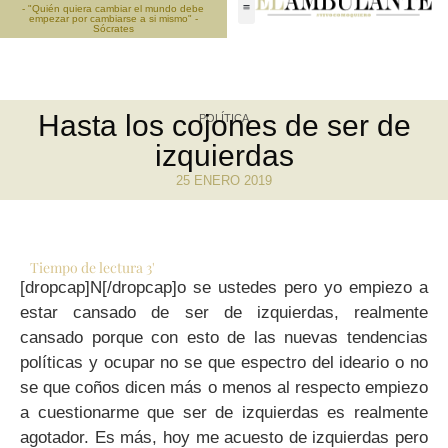
- "Quién quiera cambiar el mundo debe
empezar por cambiarse a si mismo" -
Sócrates
Hasta los cojones de ser de
POLÍTICA
izquierdas
25 ENERO 2019
Tiempo de lectura
3
'
[dropcap]N[/dropcap]o se ustedes pero yo empiezo a
estar cansado de ser de izquierdas, realmente
cansado porque con esto de las nuevas tendencias
políticas y ocupar no se que espectro del ideario o no
se que coños dicen más o menos al respecto empiezo
a cuestionarme que ser de izquierdas es realmente
agotador. Es más, hoy me acuesto de izquierdas pero