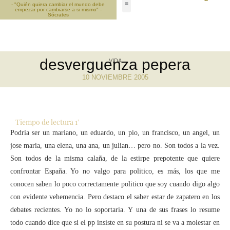
- "Quién quiera cambiar el mundo debe
empezar por cambiarse a si mismo" -
Sócrates
desverguenza pepera
VIDA
10 NOVIEMBRE 2005
Tiempo de lectura
1
'
Podría ser un mariano, un eduardo, un pio, un francisco, un angel, un
jose maria, una elena, una ana, un julian… pero no. Son todos a la vez.
Son todos de la misma calaña, de la estirpe prepotente que quiere
confrontar España. Yo no valgo para politico, es más, los que me
conocen saben lo poco correctamente politico que soy cuando digo algo
con evidente vehemencia. Pero destaco el saber estar de zapatero en los
debates recientes. Yo no lo soportaria. Y una de sus frases lo resume
todo cuando dice que si el pp insiste en su postura ni se va a molestar en