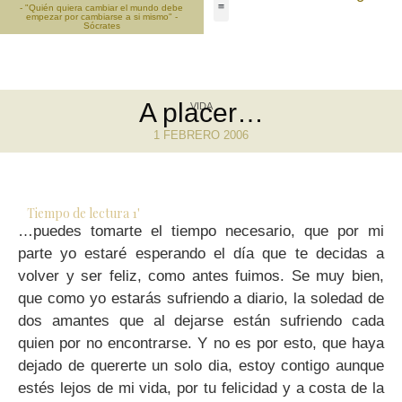
- "Quién quiera cambiar el mundo debe
empezar por cambiarse a si mismo" -
Sócrates
A placer…
VIDA
1 FEBRERO 2006
Tiempo de lectura
1
'
…puedes tomarte el tiempo necesario, que por mi
parte yo estaré esperando el día que te decidas a
volver y ser feliz, como antes fuimos. Se muy bien,
que como yo estarás sufriendo a diario, la soledad de
dos amantes que al dejarse están sufriendo cada
quien por no encontrarse. Y no es por esto, que haya
dejado de quererte un solo dia, estoy contigo aunque
estés lejos de mi vida, por tu felicidad y a costa de la