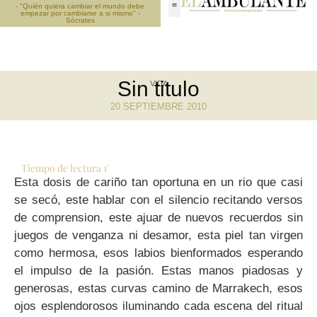
- "Quién quiera cambiar el mundo debe
empezar por cambiarse a si mismo" -
Sócrates
Sin titulo
VIDA
20 SEPTIEMBRE 2010
Tiempo de lectura
1
'
Esta dosis de cariño tan oportuna en un rio que casi
se secó, este hablar con el silencio recitando versos
de comprension, este ajuar de nuevos recuerdos sin
juegos de venganza ni desamor, esta piel tan virgen
como hermosa, esos labios bienformados esperando
el impulso de la pasión. Estas manos piadosas y
generosas, estas curvas camino de Marrakech, esos
ojos esplendorosos iluminando cada escena del ritual