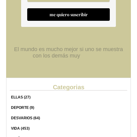
me quiero suscribir
El mundo es mucho mejor si uno se muestra
con los demás muy
Categorias
ELLAS
(27)
DEPORTE
(9)
DESVARIOS
(64)
VIDA
(453)