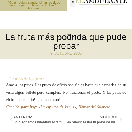
- "Quién quiera cambiar el mundo debe
empezar por cambiarse a si mismo" -
Sócrates
La fruta más podrida que pude
VIDA
probar
9 OCTUBRE 2006
Tiempo de lectura
1
'
Amo a las putas. Las putas de oficio son fieles hasta que escondes de su
vista algún billete pero cumplen. No traicionan el pacto. Y las putas de
vicio… dios mio! que putas son!!
Canción para hoy: «La espuma de Venus», Héroes del Silencio
ANTERIOR
SIGUIENTE
Sólo soñamos mientras estamos vivos
No puedo restar tu parte de mi corazon