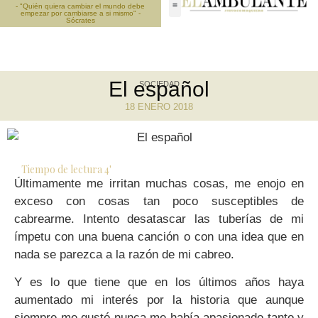
- "Quién quiera cambiar el mundo debe
empezar por cambiarse a si mismo" -
Sócrates
El español
SOCIEDAD
18 ENERO 2018
Tiempo de lectura
4
'
Últimamente me irritan muchas cosas, me enojo en
exceso con cosas tan poco susceptibles de
cabrearme. Intento desatascar las tuberías de mi
ímpetu con una buena canción o con una idea que en
nada se parezca a la razón de mi cabreo.
Y es lo que tiene que en los últimos años haya
aumentado mi interés por la historia que aunque
siempre me gustó nunca me había apasionado tanto y