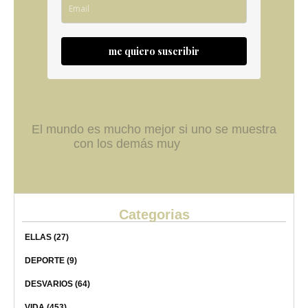
me quiero suscribir
El mundo es mucho mejor si uno se muestra
con los demás muy
Categorias
ELLAS
(27)
DEPORTE
(9)
DESVARIOS
(64)
VIDA
(453)