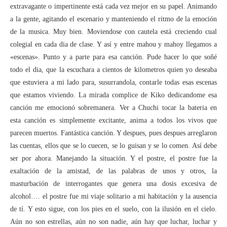
extravagante o impertinente está cada vez mejor en su papel. Animando
a la gente, agitando el escenario y manteniendo el ritmo de la emoción
de la musica. Muy bien. Moviendose con cautela está creciendo cual
colegial en cada dia de clase. Y así y entre mahou y mahoy llegamos a
«escenas». Punto y a parte para esa canción. Pude hacer lo que soñé
todo el dia, que la escuchara a cientos de kilometros quien yo deseaba
que estuviera a mi lado para, susurrandola, contarle todas esas escenas
que estamos viviendo. La mirada complice de Kiko dedicandome esa
canción me emocionó sobremanera. Ver a Chuchi tocar la bateria en
esta canción es simplemente excitante, anima a todos los vivos que
parecen muertos. Fantástica canción. Y despues, pues despues arreglaron
las cuentas, ellos que se lo cuecen, se lo guisan y se lo comen. Así debe
ser por ahora. Manejando la situación. Y el postre, el postre fue la
exaltación de la amistad, de las palabras de unos y otros, la
masturbación de interrogantes que genera una dosis excesiva de
alcohol…. el postre fue mi viaje solitario a mi habitación y la ausencia
de tí. Y esto sigue, con los pies en el suelo, con la ilusión en el cielo.
Aún no son estrellas, aún no son nadie, aún hay que luchar, luchar y