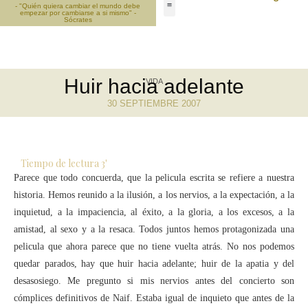
- "Quién quiera cambiar el mundo debe
empezar por cambiarse a si mismo" -
Sócrates
Huir hacia adelante
VIDA
30 SEPTIEMBRE 2007
Tiempo de lectura
3
'
Parece que todo concuerda, que la pelicula escrita se refiere a nuestra
historia. Hemos reunido a la ilusión, a los nervios, a la expectación, a la
inquietud, a la impaciencia, al éxito, a la gloria, a los excesos, a la
amistad, al sexo y a la resaca. Todos juntos hemos protagonizada una
pelicula que ahora parece que no tiene vuelta atrás. No nos podemos
quedar parados, hay que huir hacia adelante; huir de la apatia y del
desasosiego. Me pregunto si mis nervios antes del concierto son
cómplices definitivos de Naif. Estaba igual de inquieto que antes de la