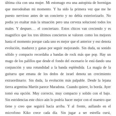
última cita con una mujer. Mi estomago era una autopista de hormigas
que merodeaban mi momento. Y ha sido la primera vez que me he
puesto nervioso antes de un concierto y no debía exteriorizarlo. No
podia yo exaltar más la situación pero una cerveza solucionó todos los
males. Y despues…. el conciertazo. Estos chicos van creciendo y es
magnifico que los tres últimos conciertos se valoren como los mejores
hasta el momento porque cada uno es mejor que el anterior y eso denota
evolución, madurez y ganas por seguir mejorando. Sin duda, su sonido
sólido y compacto recordaba a bandas de rock más que pop. Hay un
mago de los palillos que desde el fondo del escenario le está dando una
conjunción y una rotundidad a la banda espléndida. La magía de la
guitarra que emana de los dedos de israel denota un crecimiento
extraordinario. Sin duda, la evolución más palpable. Desde la lejana
tierra argentina Martín parece Maradona. Cuando quiere, lo borda. Ayer
tomó esa opción. Muy correcto, muy compacto y solido con el bajo.
Sin estridencias este chico aún lo podría hacer mejor con el maestro que
tiene y creo que seguirá hacia arriba. Y al frente, aullando en el
microfono Kiko crece cada día. Sin jugar a ser estrella cursi,