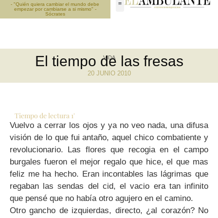
- "Quién quiera cambiar el mundo debe
empezar por cambiarse a si mismo" -
Sócrates
El tiempo de las fresas
VIDA
20 JUNIO 2010
Tiempo de lectura
1
'
Vuelvo a cerrar los ojos y ya no veo nada, una difusa
visión de lo que fui antaño, aquel chico combatiente y
revolucionario. Las flores que recogia en el campo
burgales fueron el mejor regalo que hice, el que mas
feliz me ha hecho. Eran incontables las lágrimas que
regaban las sendas del cid, el vacio era tan infinito
que pensé que no había otro agujero en el camino.
Otro gancho de izquierdas, directo, ¿al corazón? No