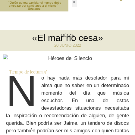
- "Quién quiera cambiar el mundo debe
empezar por cambiarse a si mismo" -
Sócrates
«El mar no cesa»
MÚSICA
20 JUNIO 2022
N
Tiempo de lectura
5
'
o hay nada más desolador para mi
alma que no saber en un determinado
momento del día que música
escuchar. En una de estas
devastadoras situaciones necesitaba
la inspiración o recomendación de alguien, de gente
querida. Bien podría ser Jaime, un tendero de discos
pero también podrían ser mis amigos con quien tantas