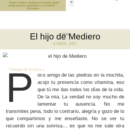
- "Quién quiera cambiar el mundo debe
empezar por cambiarse a si mismo" -
Sócrates
El hijo de Mediero
VIDA
6 ABRIL 2021
P
Tiempo de lectura
2
'
oco amigo de las piedras en la mochila,
acojo tu presencia como vitamina, eso
que tú me das todos los días de la vida.
De la mia. La verdad no soy mucho de
lamentar tu ausencia. No me
transmites pena, todo lo contrario, alegría y gozo de lo
que compartimos y me enseñaste. No se ver tu
recuerdo sin una sonrisa… es que no me sale otra