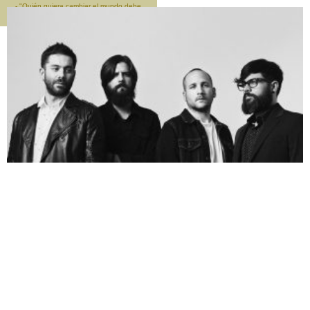
- "Quién quiera cambiar el mundo debe
empezar por cambiarse a si mismo" -
Sócrates