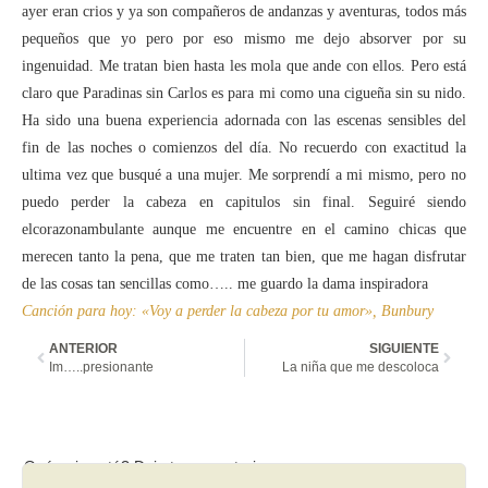
ayer eran crios y ya son compañeros de andanzas y aventuras, todos más
pequeños que yo pero por eso mismo me dejo absorver por su
ingenuidad. Me tratan bien hasta les mola que ande con ellos. Pero está
claro que Paradinas sin Carlos es para mi como una cigueña sin su nido.
Ha sido una buena experiencia adornada con las escenas sensibles del
fin de las noches o comienzos del día. No recuerdo con exactitud la
ultima vez que busqué a una mujer. Me sorprendí a mi mismo, pero no
puedo perder la cabeza en capitulos sin final. Seguiré siendo
elcorazonambulante aunque me encuentre en el camino chicas que
merecen tanto la pena, que me traten tan bien, que me hagan disfrutar
de las cosas tan sencillas como….. me guardo la dama inspiradora
Canción para hoy: «Voy a perder la cabeza por tu amor», Bunbury
ANTERIOR
SIGUIENTE
Im…..presionante
La niña que me descoloca
Qué opinas tú? Deja tu comentario