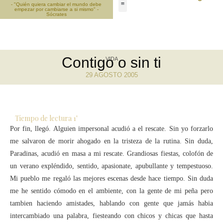
- "Quién quiera cambiar el mundo debe
empezar por cambiarse a si mismo" -
Sócrates
Contigo o sin ti
VIDA
29 AGOSTO 2005
Tiempo de lectura
1
'
Por fin, llegó. Alguien impersonal acudió a el rescate. Sin yo forzarlo
me salvaron de morir ahogado en la tristeza de la rutina. Sin duda,
Paradinas, acudió en masa a mi rescate. Grandiosas fiestas, colofón de
un verano expléndido, sentido, apasionate, apubullante y tempestuoso.
Mi pueblo me regaló las mejores escenas desde hace tiempo. Sin duda
me he sentido cómodo en el ambiente, con la gente de mi peña pero
tambien haciendo amistades, hablando con gente que jamás habia
intercambiado una palabra, fiesteando con chicos y chicas que hasta